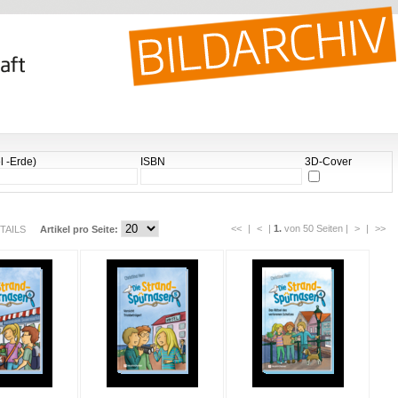
l -Erde)
ISBN
3D-Cover
<<
|
<
|
1.
von 50 Seiten |
>
|
>>
TAILS
Artikel pro Seite: